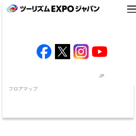
ツーリズムEXPOジャパンとは？
入場券
業界・プレスの方はこちら
会場アクセス
EXPOみどころ
EN
/
JP
フロアマップ
出展者検索