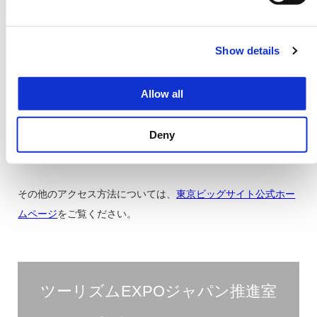
洲駅前経由)
まで（約35分）
Show details
TOKYO BRT
Allow all
直行
「新橋(B01)」より「国際展示場(B05)」
まで（約17分）
Deny
「国際展示場」より会場まで徒歩7分
その他のアクセス方法については、
東京ビッグサイト公式ホー
ムページ
をご覧ください。
ツーリズムEXPOジャパン推進室