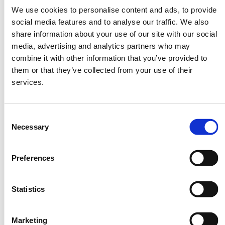
We use cookies to personalise content and ads, to provide
social media features and to analyse our traffic. We also
ゆりかもめ
「東京ビッグサイト駅」下車 徒歩約3分
share information about your use of our site with our social
media, advertising and analytics partners who may
combine it with other information that you’ve provided to
them or that they’ve collected from your use of their
バスでお越しの方
services.
都営バス
Consent
Necessary
Selection
都05-2系統
「東京駅丸の内南口」より「東京ビッグ
(勝どき駅前
サイト」まで（約40分）
Preferences
経由)
Statistics
東16系統 (豊
「東京駅八重洲口」より「東京ビッグサ
洲駅前経由)
イト」まで（約40分）
Marketing
門19系統 (豊
「門前仲町」より「東京ビッグサイト」