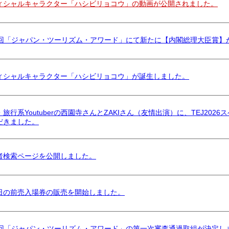
ィシャルキャラクター「ハシビリョコウ」の動画が公開されました。
0回「ジャパン・ツーリズム・アワード」にて新たに【内閣総理大臣賞】
ィシャルキャラクター「ハシビリョコウ」が誕生しました。
旅行系Youtuberの西園寺さんとZAKIさん（友情出演）に、TEJ20
だきました。
者検索ページを公開しました。
日の前売入場券の販売を開始しました。
0回「ジャパン・ツーリズム・アワード」の第一次審査通過取組が決定し