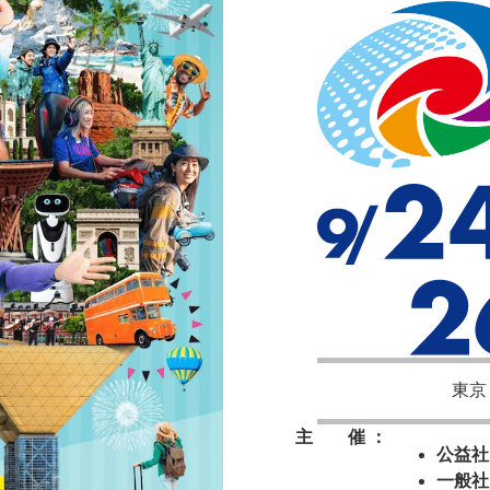
東京
主 催 ：
公益社
一般社