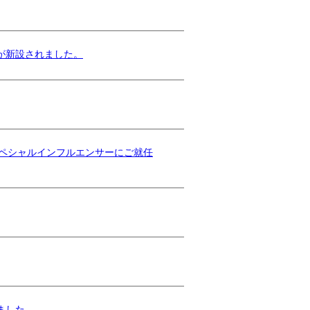
が新設されました。
26スペシャルインフルエンサーにご就任
ました。