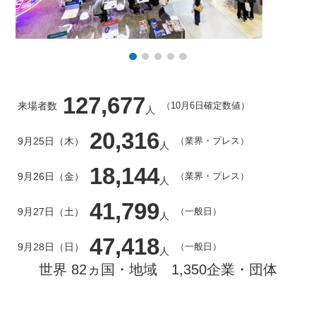
127,677
来場者数
（10月6日確定数値）
人
20,316
9月25日（木）
（業界・プレス）
人
18,144
9月26日（金）
（業界・プレス）
人
41,799
9月27日（土）
（一般日）
人
47,418
9月28日（日）
（一般日）
人
世界 82ヵ国・地域 1,350企業・団体