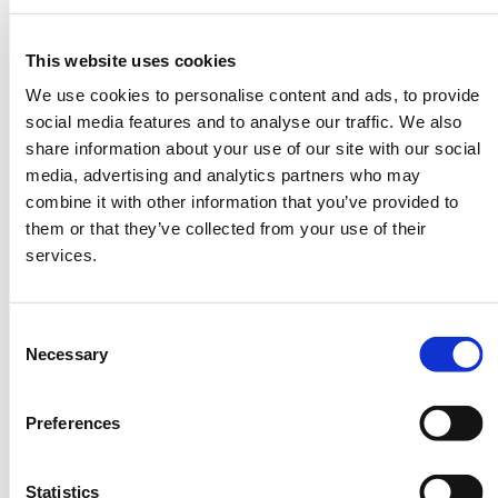
This website uses cookies
We use cookies to personalise content and ads, to provide
social media features and to analyse our traffic. We also
ツーリズムEXPOジャパン推進室
share information about your use of our site with our social
media, advertising and analytics partners who may
受付時間：平日 9:30〜17:30
combine it with other information that you’ve provided to
them or that they’ve collected from your use of their
services.
電話でのお問い合わせ
03-5510-2004
Consent
Necessary
Selection
メールでのお問い合わせ
Preferences
Statistics