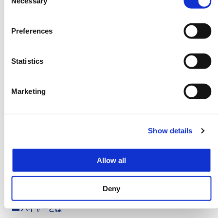
Necessary
Selection
都道府県
から
国内の
Preferences
自治体・観光協会・団体・宿泊・運輸
・観光施設・サポート運営など
Statistics
Marketing
国内旅行
海外旅行
訪日旅行
関係出展者
関係出展者
関係出展者
Show details
トラベル
観光ビジネス
ソリューション展
Allow all
関係出展者
出展者
Deny
バイヤーとは