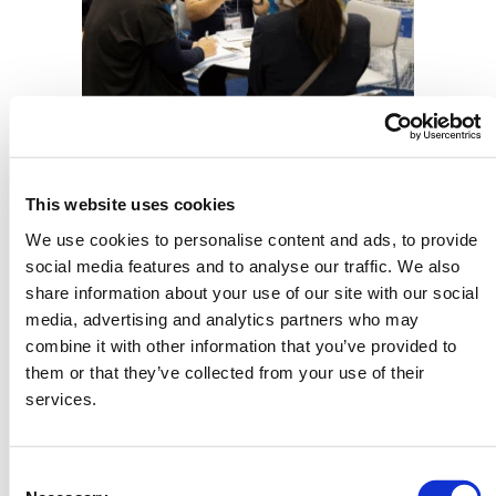
商談対象
This website uses cookies
We use cookies to personalise content and ads, to provide
social media features and to analyse our traffic. We also
セラー(＝出展者)とは
share information about your use of our site with our social
media, advertising and analytics partners who may
combine it with other information that you’ve provided to
国・地域
から
世界の
them or that they’ve collected from your use of their
services.
政府観光局・サプライヤー・オペレーターが集結！
Consent